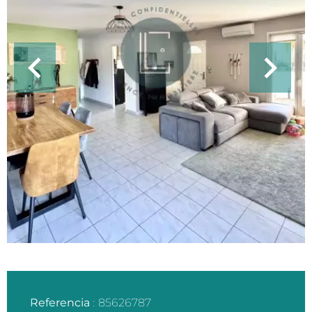
Referencia
85626787