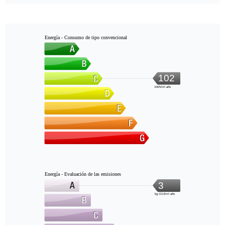
Energía - Consumo de tipo convencional
102
kWh/m².año
Energía - Evaluación de las emisiones
3
kg CO2/m².año