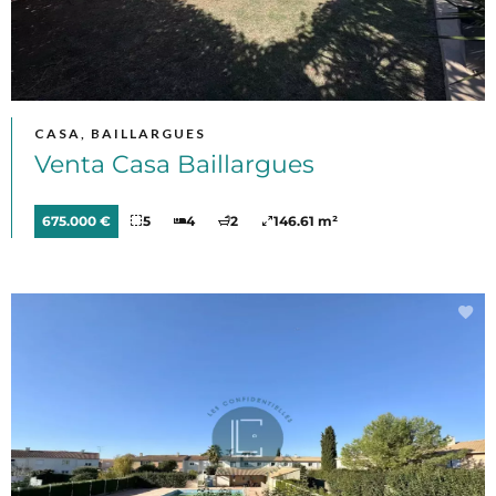
CASA, BAILLARGUES
Venta Casa Baillargues
675.000 €
5
4
2
146.61 m²