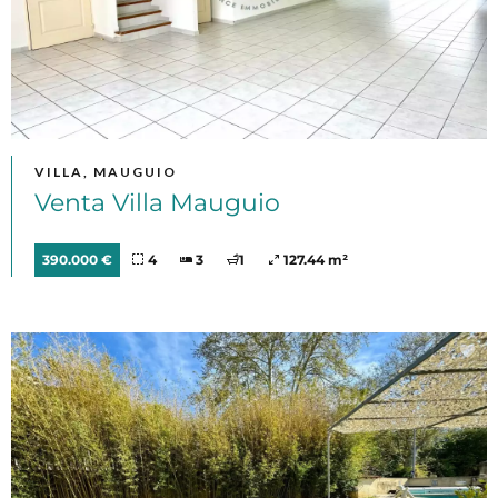
VILLA, MAUGUIO
Venta Villa Mauguio
390.000 €
4
3
1
127.44 m²