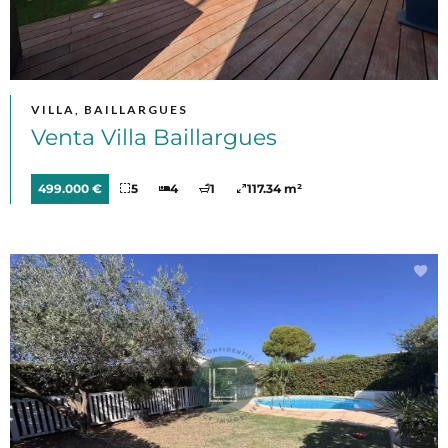
VILLA, BAILLARGUES
Venta Villa Baillargues
499.000 €
5
4
1
117.34 m²