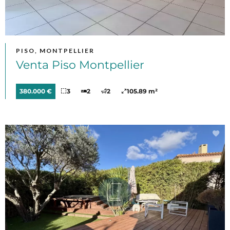
PISO, MONTPELLIER
Venta Piso Montpellier
380.000 €
3
2
2
105.89 m²