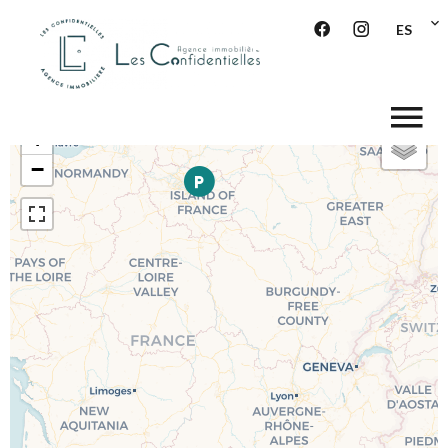
ES
+
−