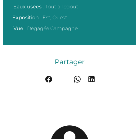
Eaux usées
Tout à l'égout
Exposition
Est, Ouest
Vue
Dégagée Campagne
Partager