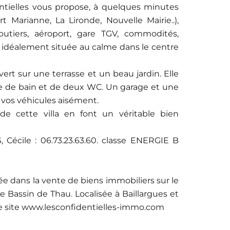
ielles vous propose, à quelques minutes
 Marianne, La Lironde, Nouvelle Mairie..),
routiers, aéroport, gare TGV, commodités,
n, idéalement située au calme dans le centre
ert sur une terrasse et un beau jardin. Elle
le de bain et de deux WC. Un garage et une
 vos véhicules aisément.
de cette villa en font un véritable bien
écile : 06.73.23.63.60. classe ENERGIE B
ée dans la vente de biens immobiliers sur le
e Bassin de Thau. Localisée à Baillargues et
re site www.lesconfidentielles-immo.com