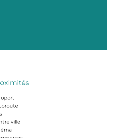
oximités
roport
toroute
s
tre ville
néma
mmerces