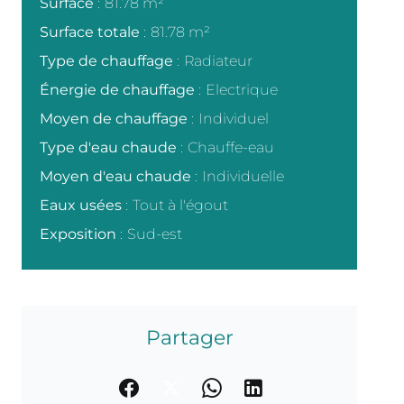
Surface
81.78 m²
Surface totale
81.78 m²
Type de chauffage
Radiateur
Énergie de chauffage
Electrique
Moyen de chauffage
Individuel
Type d'eau chaude
Chauffe-eau
Moyen d'eau chaude
Individuelle
Eaux usées
Tout à l'égout
Exposition
Sud-est
Partager