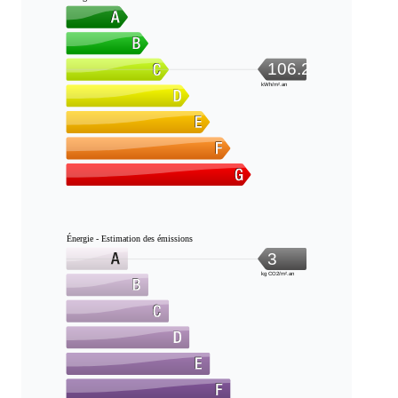
106.2
kWh/m².an
Énergie - Estimation des émissions
3
kg CO2/m².an