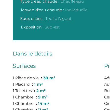
Type d'eau chaude
Chauffe-eau
Moyen d'eau chaude
Individuelle
Eaux usées
Tout à l'égout
Exposition
Sud-est
Dans le détails
Surfaces
Pr
1 Pièce de vie
38 m²
Aé
1 Placard
1 m²
Au
1 Toilettes
2 m²
Bu
1 Chambre
9 m²
Cen
1 Chambre
14 m²
Ci
1 Chambre
11 m²
Co