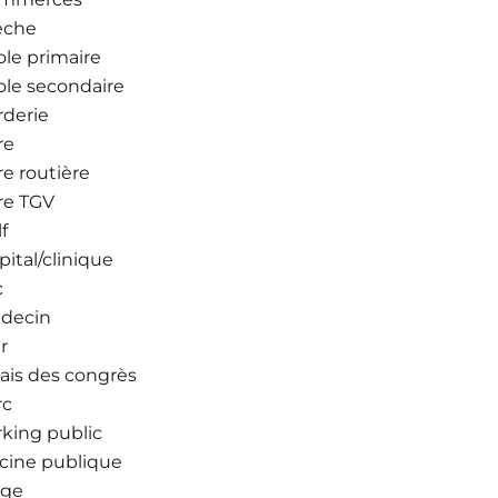
èche
ole primaire
ole secondaire
rderie
re
re routière
re TGV
f
ital/clinique
c
decin
r
lais des congrès
rc
rking public
scine publique
age