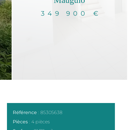
349 900 €
Référence
85305638
Pièces
4 pièces