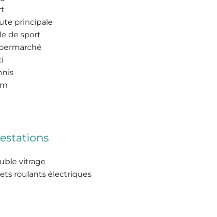
rt
ute principale
le de sport
permarché
i
nnis
am
estations
uble vitrage
ets roulants électriques