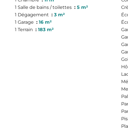
1 Salle de bains / toilettes
5 m²
Cr
1 Dégagement
3 m²
Éc
1 Garage
16 m²
Éc
1 Terrain
183 m²
Ga
Ga
Ga
Ga
Gol
Hôp
La
Mé
Me
Pa
Pa
Pa
Pi
Pl