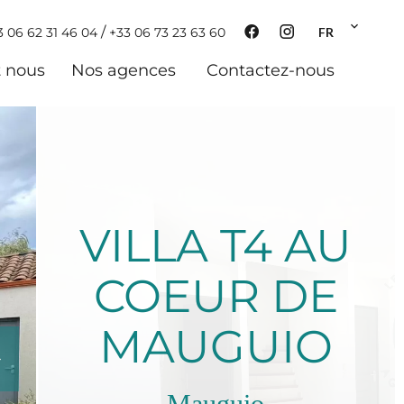
/
3 06 62 31 46 04
+33 06 73 23 63 60
FR
t nous
Nos agences
Contactez-nous
VILLA T4 AU
COEUR DE
MAUGUIO
Mauguio